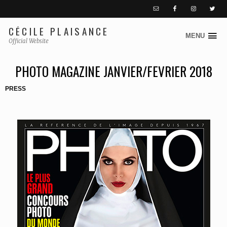
CÉCILE PLAISANCE
MENU
S
Official Website
k
i
PHOTO MAGAZINE JANVIER/FEVRIER 2018
p
PRESS
t
o
c
o
n
t
e
n
t